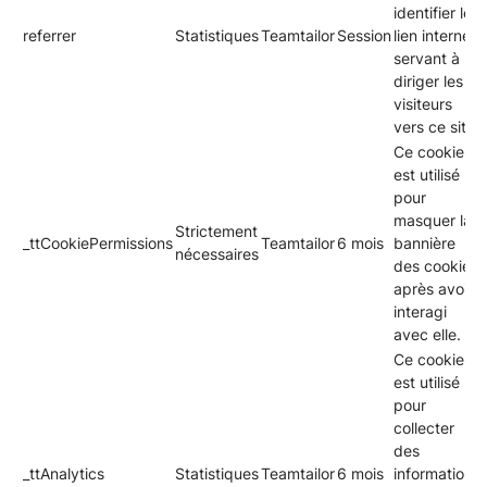
identifier le
referrer
Statistiques
Teamtailor
Session
lien internet
servant à
diriger les
visiteurs
vers ce site.
Ce cookie
est utilisé
pour
masquer la
Strictement
_ttCookiePermissions
Teamtailor
6 mois
bannière
nécessaires
des cookies
après avoir
interagi
avec elle.
Ce cookie
est utilisé
pour
collecter
des
_ttAnalytics
Statistiques
Teamtailor
6 mois
informations